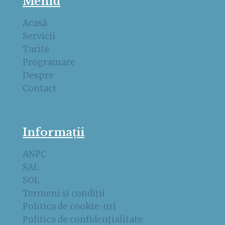
Meniu
Acasă
Servicii
Tarife
Programare
Despre
Contact
Informații
ANPC
SAL
SOL
Termeni și condiții
Politica de cookie-uri
Politica de confidențialitate