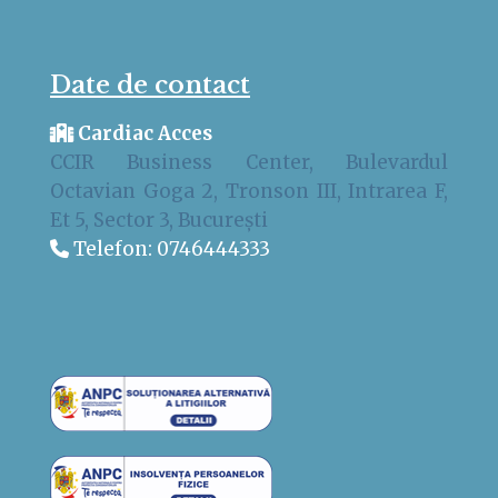
Date de contact
Cardiac Acces
CCIR Business Center, Bulevardul
Octavian Goga 2, Tronson III, Intrarea F,
Et 5, Sector 3, București
Telefon:
0746444333