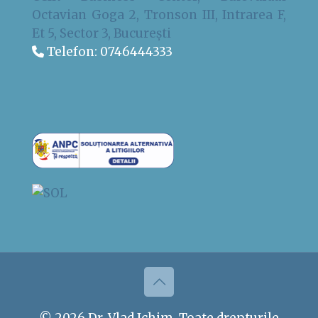
Octavian Goga 2, Tronson III, Intrarea F,
Et 5, Sector 3, București
Telefon:
0746444333
© 2026 Dr. Vlad Ichim. Toate drepturile