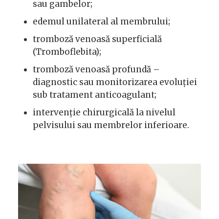
sau gambelor;
edemul unilateral al membrului;
tromboză venoasă superficială
(Tromboflebita);
tromboză venoasă profundă –
diagnostic sau monitorizarea evoluției
sub tratament anticoagulant;
intervenție chirurgicală la nivelul
pelvisului sau membrelor inferioare.