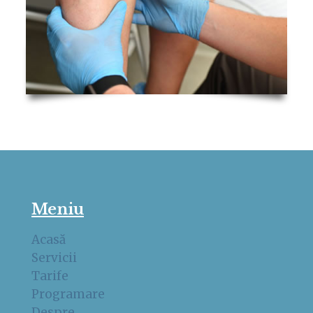
Meniu
Acasă
Servicii
Tarife
Programare
Despre