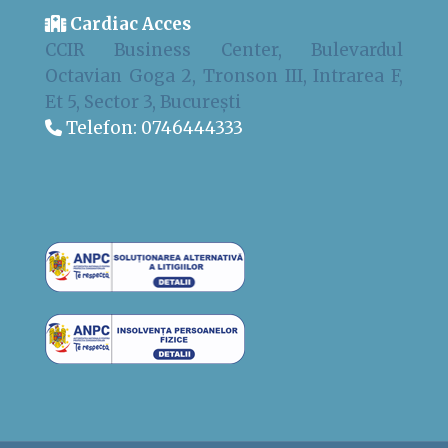
Cardiac Acces
CCIR Business Center, Bulevardul
Octavian Goga 2, Tronson III, Intrarea F,
Et 5, Sector 3, București
Telefon:
0746444333